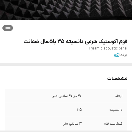
فوم اکوستیک هرمی دانسیته ۳۵ با۵سال ضمانت
Pyramid acoustic panel
برند:
آکو
مشخصات
ابعاد
۴۰ در ۴۰ سانتی متر
دانسیته
۳۵
ضخامت قله
۳ سانتی متر