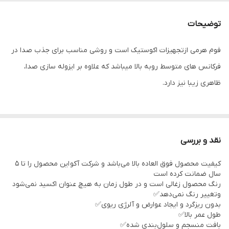
ضخامت فوم تولید
۴ سانتی متر
توضیحات
فوم هرمی ازتجهیزات اکوستیک است و روشی مناسب برای جذب صدا در
فرکانس های متوسط روبه بالا میباشد که علاوه بر ایزوله سازی صدا،
ظاهری زیبا نیز دارد.
کاهش و کنترل صدای های بیس تولید شده توسط اسپیکر و هر منیع
تولید صدا
نقد و بررسی
قابل استفاده در اتاق کنفرانس، استدیو ها، سالن های
کیفیت محصول فوق العاده بالا می‌باشد و شرکت آکو این محصول را تا 5
کنفرانس،فضاهای آموزشی، کلاس های آموزش از راه دور، اتاق خواب،
سال ضمانت کرده است
دیوار مشترک، سایلنت باکس و دستگاه های تولید صدا
رنگ محصول زغالی است و در طول زمان به هیچ عنوان اکسید نمی‌شود
وتغییر رنگ نمی‌دهد✅
جذب و شکست عالی صدا
بدون ریزگرد و ایجاد عوارض و آلرژی ریوی✅
نصب راحت
طول عمر بالا✅
بافت منسجم و سلول‌بندی شده✅