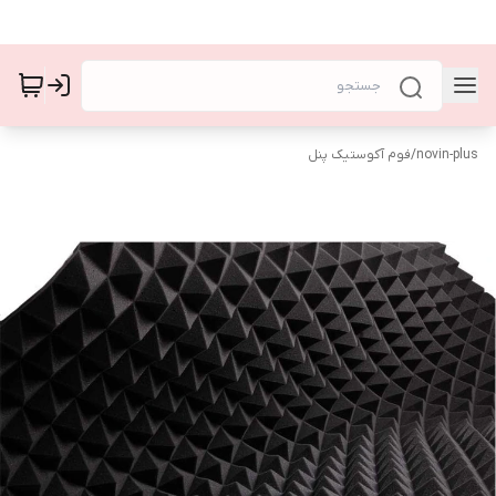
novin-plus
/
فوم آکوستیک پنل