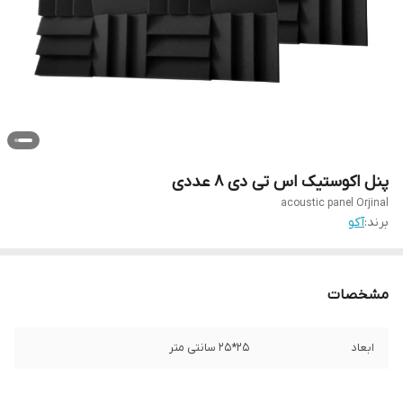
پنل اکوستیک اس تی دی ۸ عددی
acoustic panel Orjinal
برند:
آکو
مشخصات
ابعاد
25*25 سانتی متر