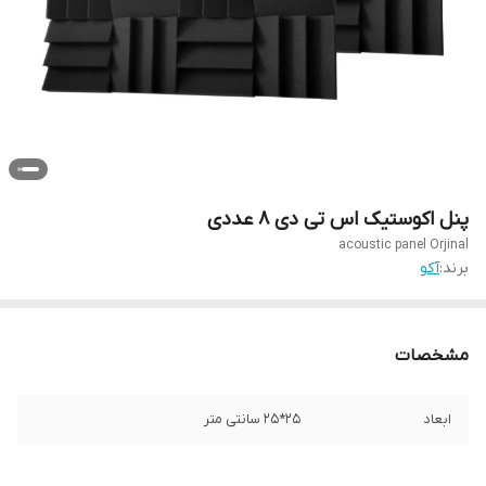
پنل اکوستیک اس تی دی ۸ عددی
acoustic panel Orjinal
برند:
آکو
مشخصات
ابعاد
25*25 سانتی متر