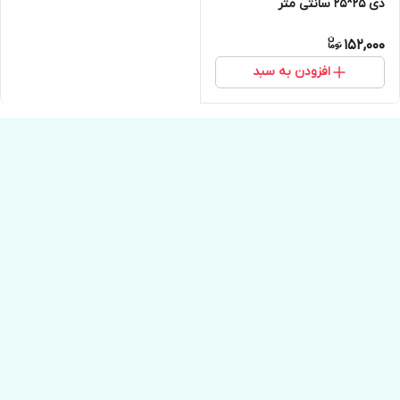
دی 25*25 سانتی متر
152,000
افزودن به سبد