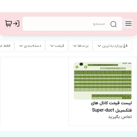
پربازدیدترین
برندها
قیمت
دسته‌بندی
فقط م
لیست قیمت کانال های
فلکسیبل Super-duct
تماس بگیرید