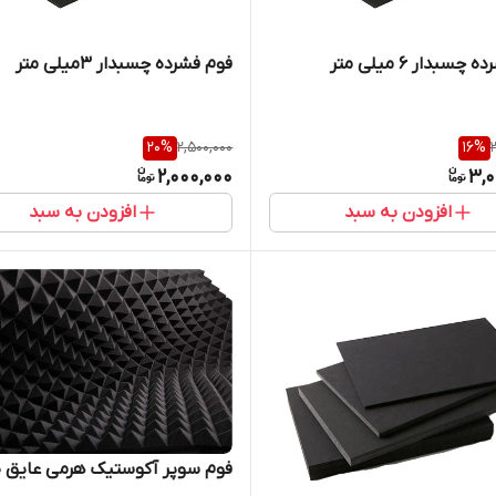
چسبدار ۶ میلی متر
فوم فشرده چسبدار ۳میلی متر
20
%
2,500,000
16
%
2,000,000
3,0
افزودن به سبد
افزودن به سبد
فوم سوپر آکوستیک هرمی عایق 