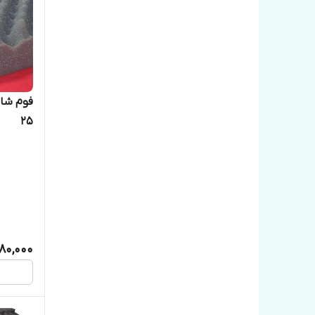
۲۵
80,000