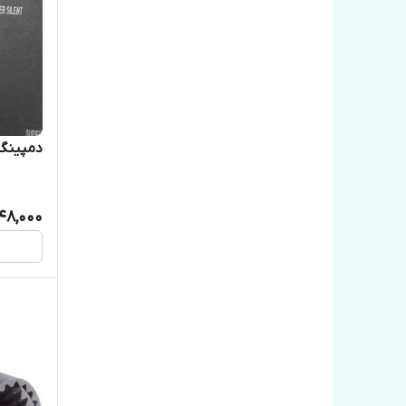
دمپینگ 
48,000