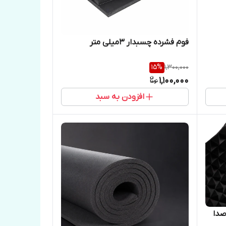
فوم فشرده چسبدار ۳میلی متر
15
%
1,300,000
1,100,000
افزودن به سبد
صدا