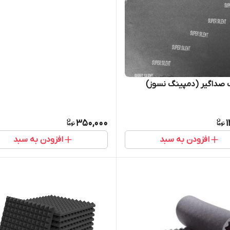
صداگیر (دمپینگ نسوز)
350,000
1
افزودن به سبد
افزودن به سبد