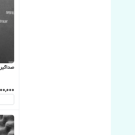
صداگیر 
00,000