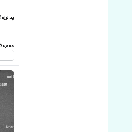
پد لرزه
50,000