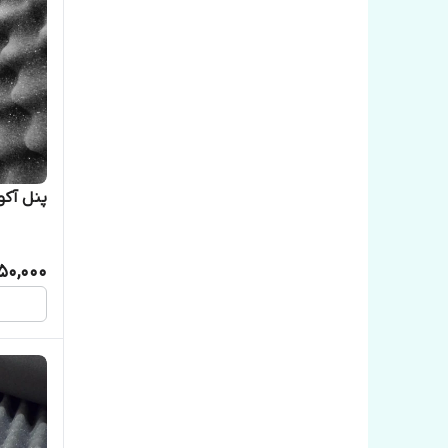
پنل آکوس
50,000