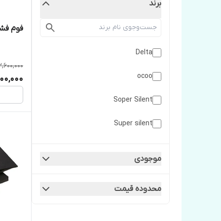
برند
فوم فشرده 
Delta
3,600,000
ocoo
00,000
Soper Silent
Super silent
Super Silent
موجودی
آکو
محدوده قیمت