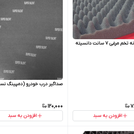
فوم شانه تخم مرغی 7 سانت دانسیته
صداگیر درب خودرو (دمپینگ نسو
120,000
7
افزودن به سبد
افزودن به سبد