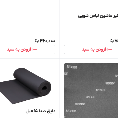
 گیر ماشین لباس شویی
460,000
7
افزودن به سبد
افزودن به سبد
عایق‌ صدا 15 میل