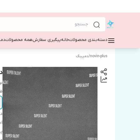
دسته‌بندی محصولات
خانه
پیگیری سفارش
همه محصولات
دمپ
novin-plus
/
دمپینگ
د
بر
ض
دس
اب
پ