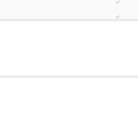
✅
✅
✅