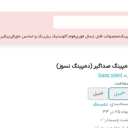
ینگ
محصولات قابل ارسال فوری
فوم آکوستیک پنل
رنگ و اسانس خوراکی
پیگیری
مپینگ صداگیر (دمپینگ نسوز)
ند:
Super silent
خامت
۳میل
۶میل
ته‌بندی
:
دمپینگ
عاد
:
۲۵ در ۳۳
شت چسبدار
:
✅