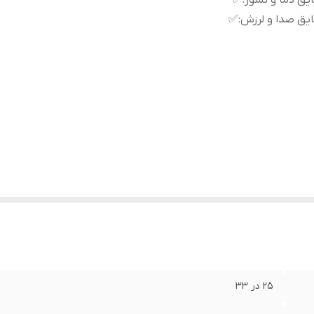
یق دما و نسوز
:
✅
یق صدا و لرزش
:
✅
۲۵ در ۳۳