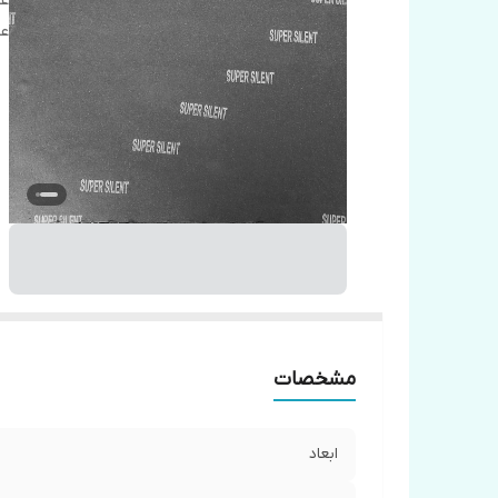
عا
عا
مشخصات
ابعاد