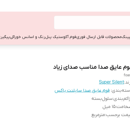
ینگ
محصولات قابل ارسال فوری
فوم آکوستیک پنل
رنگ و اسانس خوراکی
پیگیری
وم عایق‌ صدا مناسب صدای زیاد
fo
ند:
Super Silent
ته‌بندی
:
فوم عایق صدا سایلنت باکس
اکم‌بندی
:
سلول‌بسته
خامت
:
۱۵ میل
یمت برحسب
:
مترمربع