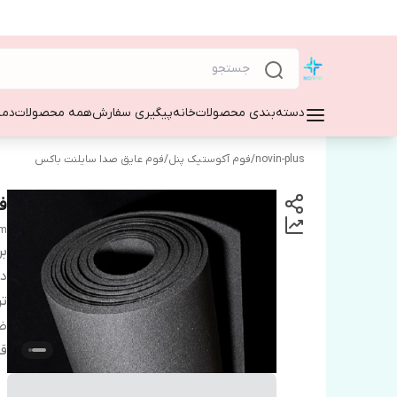
دسته‌بندی محصولات
خانه
پیگیری سفارش
همه محصولات
دمپ
novin-plus
/
فوم آکوستیک پنل
/
فوم عایق صدا سایلنت باکس
ف
am
بر
دس
تر
ض
ق