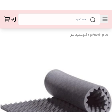
novin-plus
/
فوم آکوستیک پنل