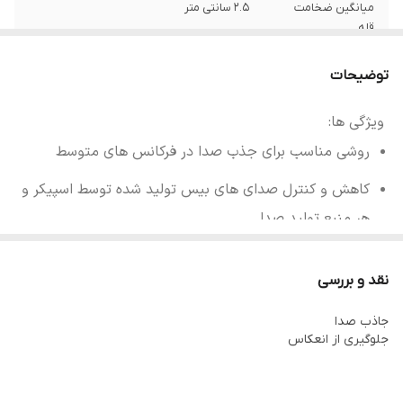
میانگین ضخامت
۲.۵ سانتی متر
قله
توضیحات
ویژگی ها:
روشی مناسب برای جذب صدا در فرکانس های متوسط
کاهش و کنترل صدای های بیس تولید شده توسط اسپیکر و
هر منبع تولید صدا
قابل استفاده در اتاق کنفرانس، استدیو ها، سالن های
نقد و بررسی
کنفرانس،فضاهای آموزشی، کلاس های آموزش از راه دور، اتاق
خواب، دیوار مشترک، دستگاه های تولید صدا
جاذب صدا
جلوگیری از انعکاس
جذب و شکست عالی صدا
نصب راحت