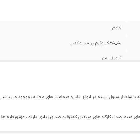
1×1متر
50_65 کیلوگرم بر متر مکعب
19 ميلي متر
0.032 ضریب انتقال حرارت در دمای 0 درجه
40- تا 150+ درجه سانتی گراد
ا ساختار سلول بسته در انواع سایز و ضخامت های مختلف موجود می باشد. فوم 
130 ميكرون
وهای ضبط صدا ، کارگاه های صنعتی که تولید صدای زیادی دارند ، موتورخانه ها
تركيه
ناسب می باشد.عایق الاستومری قابلیت روکش آلومینیومی دارد که این قابلیت 
داشته باشد که مناسب برای کنار کوره‌ها خطوط لوله یا مخازن که 