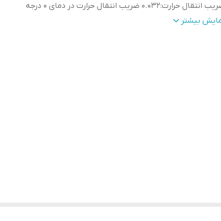
يب انتقال حرارت
:
0.032 ضریب انتقال حرارت در دمای 0 درجه
حدوده دمايي
:
40- تا 150+ درجه سانتی گراد
مایش بیشتر
كش الومينيوم
:
130 ميكرون
ور سازنده
:
تركيه