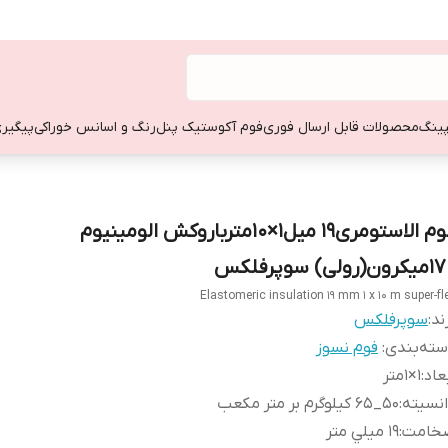
ینگ
محصولات قابل ارسال فوری
فوم آکوستیک پنل
رنگ و اسانس خوراکی
پیگیری
فوم الاستومری19 میل1×10مترباروکش الومینیوم
ن(رولی) سوپرفلکس
Elastomeric insulation 19 mm 1 x 10 m super-fl
ند:
سوپرفلكس
ته‌بندی
:
فوم نسوز
عاد
:
1×1متر
نسيته
:
50_65 کیلوگرم بر متر مکعب
خامت
:
19 ميلي متر