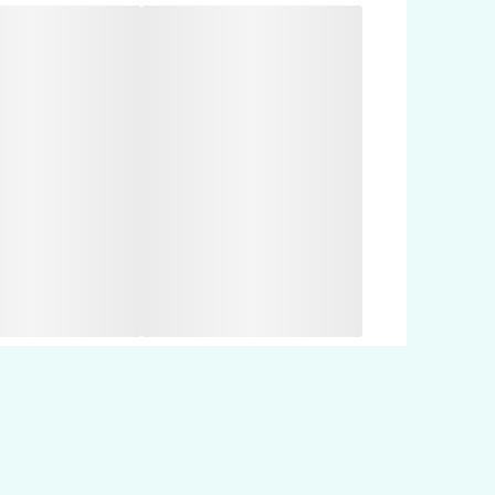
انعطاف پذیری بالا در موقع نصب
عمر مفید بالای 30 سال
وزن سبک
عدم استفاده از مواد سمی و آلرژی زا
پوشش کامل برجستگی و فرو رفتگی ها در زیر کار