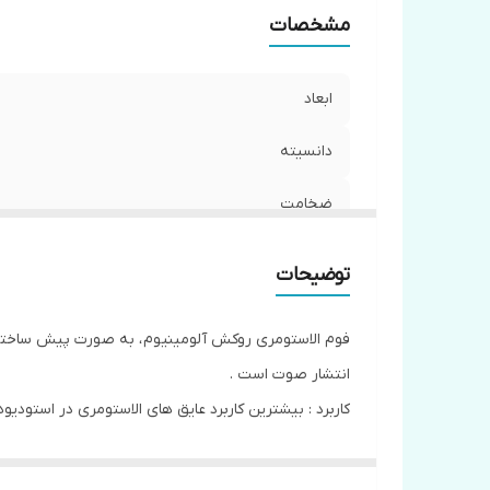
مشخصات
ابعاد
دانسيته
ضخامت
ضريب انتقال حرارت
توضیحات
محدوده دمايي
فوم الاستومری روکش آلومینیوم ، به صورت پیش ساخته ب
روكش الومينيوم
انتشار صوت است .
کاربرد : بیشترین کاربرد عایق های الاستومری در استودی
كشور سازنده
اشاره کرد. در برابر آتش سوزی و آلودگی صوتی بسیار م
انقباض
ناشی از دمای محیط
مقاومتی در برابر حداکثر 200 درجه سانتیگراد