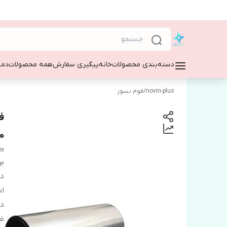
دسته‌بندی محصولات
خانه
پیگیری سفارش
همه محصولات
دمپ
novin-plus
/
فوم نسوز
1۷۰میکرو
ex
بر
دس
اب
دا
ض