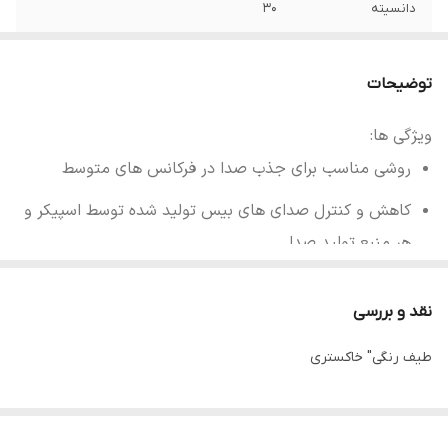
دانسیته
30
توضیحات
ویژگی ها:
روشی مناسب برای جذب صدا در فرکانس های متوسط
کاهش و کنترل صدای های بیس تولید شده توسط اسپیکر و
هر منبع تولید صدا
قابل استفاده در اتاق کنفرانس، استدیو ها، سالن های
نقد و بررسی
کنفرانس،فضاهای آموزشی، کلاس های آموزش از راه دور، اتاق
خواب، دیوار مشترک، دستگاه های تولید صدا
طیف رنگی" خاکستری
جذب و شکست عالی صدا
نصب راحت