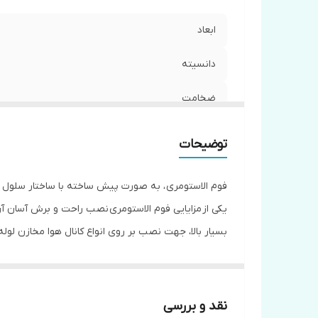
ابعاد
دانسيته
ضخامت
ضريب انتقال حرارت
توضیحات
محدوده دمايي
فوم الاستومری ، به صورت پیش ساخته با ساختار سلول بس
پشت چسبدار
یکی از مزایایی فوم الاستومری نصب راحت و برش آسان آ
بسیار بالا، جهت نصب بر روی انواع کانال هوا مخازن لو
كشور سازنده
های نیروی انسانی هم کمتر می شود.در برابر آتش سوز
عایق الاستومریک در برابر آتش سوزی شعله ور نمی شود و گازهای CFC ,HCFC تولید نمی کند این موضوع باعث شده به لایه اوزن آسیب نرسان
نقد و بررسی