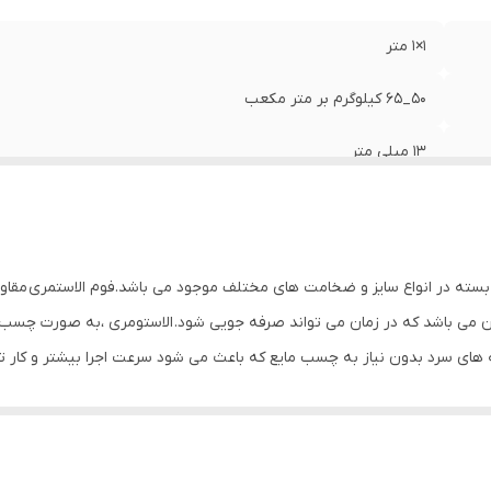
1×1 متر
50_65 کیلوگرم بر متر مکعب
13 ميلي متر
0.032 ضریب انتقال حرارت در دمای 0 درجه
40- تا 150+ درجه سانتی گراد
ته در انواع سایز و ضخامت های مختلف موجود می باشد.فوم الاستمری مقاومت ب
چسب مسلح نخ دار
ن می باشد که در زمان می تواند صرفه جویی شود. الاستومری ،به صورت چسب‌د
له های سرد بدون نیاز به چسب مایع که باعث می شود سرعت اجرا بیشتر و کار ت
تركيه
ی و آلودگی صوتی بسیار مناسب می باشد
د و حافظ محیط زیست باشد.