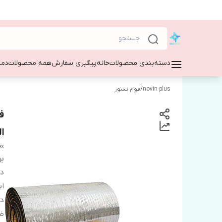
دسته‌بندی محصولات
خانه
پیگیری سفارش
همه محصولات
دمپ
novin-plus
/
فوم نسوز
ال
ex
بر
دس
اب
دا
ض