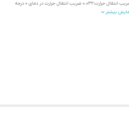
يب انتقال حرارت
:
0.032 ضریب انتقال حرارت در دمای 0 درجه
حدوده دمايي
:
40- تا 150+ درجه سانتی گراد
مایش بیشتر
شت چسبدار
:
چسب مسلح نخ دار
ور سازنده
:
تركيه