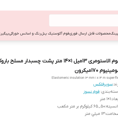
ینگ
محصولات قابل ارسال فوری
فوم آکوستیک پنل
رنگ و اسانس خوراکی
پیگیری
فوم الاستومری 13میل 1×14 متر پشت چسبدار مسلح ب
ومینیوم 1۷۰میکرون
Elastomeric insulation 13 mm 1 x 14 m super-fl
ند:
سوپرفلكس
ته‌بندی
:
فوم نسوز
عاد
:
1×1 متر
نسيته
:
50_65 کیلوگرم بر متر مکعب
خامت
:
13 ميلي متر