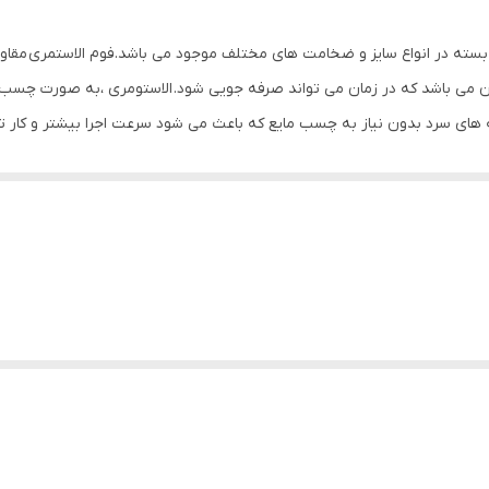
40- تا 150+ درجه سانتی گراد
ته در انواع سایز و ضخامت های مختلف موجود می باشد.فوم الاستمری مقاومت ب
تركيه
ن می باشد که در زمان می تواند صرفه جویی شود. الاستومری ،به صورت چسب‌د
له های سرد بدون نیاز به چسب مایع که باعث می شود سرعت اجرا بیشتر و کار ت
ی و آلودگی صوتی بسیار مناسب می باشد
د و حافظ محیط زیست باشد.
ضبط، کارگاه های صنعتی که صدا زیادی دارند، موتورخانه‌ها، زیر پنل های آکو
خازن که دمای سیال داخل آنها در حال نوسان می باشند استفاده کرد.