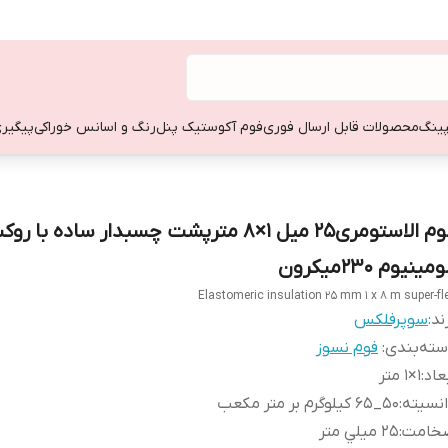
ینگ
محصولات قابل ارسال فوری
فوم آکوستیک پنل
رنگ و اسانس خوراکی
پیگیری
فوم الاستومری25 میل 1×8 مترپشت چسبدار ساده با ر
ومینیوم ۲۳۰میکرون
Elastomeric insulation 25 mm 1 x 8 m super-fl
ند:
سوپرفلكس
ته‌بندی
:
فوم نسوز
عاد
:
1×۱ متر
نسيته
:
50_65 کیلوگرم بر متر مکعب
خامت
:
25 ميلي متر