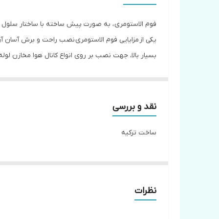
محدوده دمايي
فوم الاستومری ، به صورت پیش ساخته با ساختار سلول بس
كشور سازنده
یکی از مزایایی فوم الاستومری نصب راحت و برش آسان آ
بسیار بالا، جهت نصب بر روی انواع کانال هوا مخازن لو
های نیروی انسانی هم کمتر می شود.در برابر آتش سوز
عایق الاستومریک در برابر آتش سوزی شعله ور نمی شود و گازهای CFC ,HCFC تولید نمی کند این موضوع باعث شده به لایه اوزن آسیب نرسان
نقد و بررسی
ساخت ترکیه
بیشترین کاربرد فوم الاستومری می توان در استودیو های 
داشته باشد که مناسب برای کنار کوره‌ها خطوط لوله یا م
نظرات
ساير ويژگي ها: