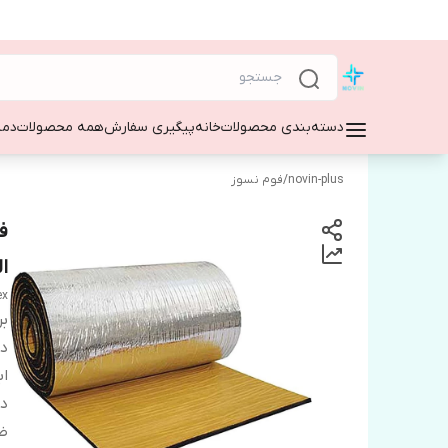
دسته‌بندی محصولات
خانه
پیگیری سفارش
همه محصولات
دمپ
novin-plus
/
فوم نسوز
ال
ex
بر
دس
اب
دا
ض