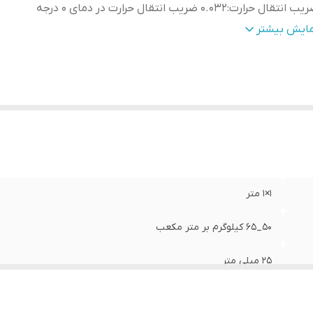
يب انتقال حرارت
:
0.032 ضریب انتقال حرارت در دمای 0 درجه
حدوده دمايي
:
40- تا 150+ درجه سانتی گراد
مایش بیشتر
ور سازنده
:
تركيه
1×۱ متر
50_65 کیلوگرم بر متر مکعب
25 ميلي متر
0.032 ضریب انتقال حرارت در دمای 0 درجه