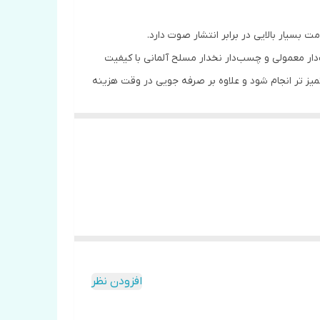
سیار بالایی در برابر انتشار صوت دارد.
ار معمولی و چسب‌دار نخدار مسلح آلمانی با کیفیت
میز تر انجام شود و علاوه بر صرفه جویی در وقت هزینه
ستیک پنل، در کف ساختمان اشاره کرد.
عایق الاستومری قابلیت روکش آلومینیومی دارد که این قابلیت باعث می شود در مقابل نوسانات دمایی انبساط و انقباض ناشی از دمای محیط مقاومتی در برابر حداکثر 200 درجه سانتیگراد
افزودن نظر