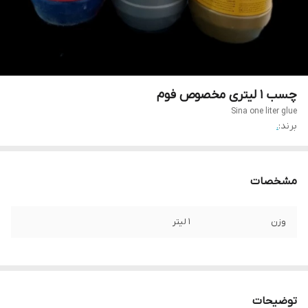
چسب ۱ لیتری مخصوص فوم
Sina one liter glue
برند:
.
مشخصات
وزن
1 لیتر
توضیحات