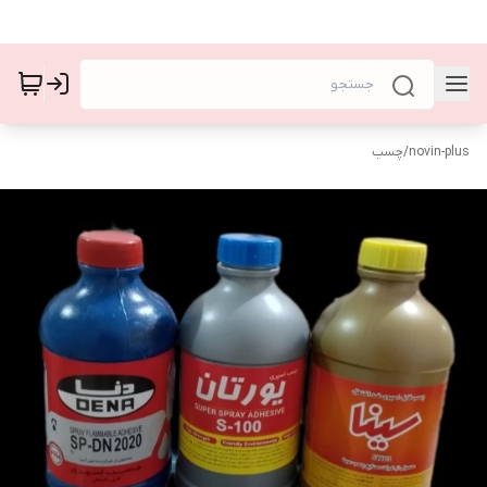
novin-plus
/
چسب