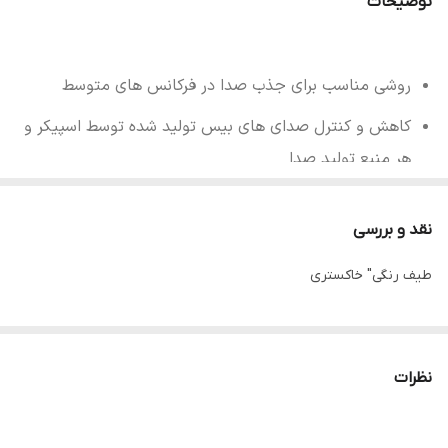
توضیحات
روشی مناسب برای جذب صدا در فرکانس های متوسط
کاهش و کنترل صدای های بیس تولید شده توسط اسپیکر و
هر منبع تولید صدا
قابل استفاده در اتاق کنفرانس، استدیو ها، سالن های
نقد و بررسی
کنفرانس،فضاهای آموزشی، کلاس های آموزش از راه دور، اتاق
خواب، دیوار مشترک، دستگاه های تولید صدا
طیف رنگی" خاکستری
جذب و شکست عالی صدا
نصب راحت
نظرات
ترکیب با دیگر آکوستیک پنل ها
ساخته شده از فوم پلی یورتان