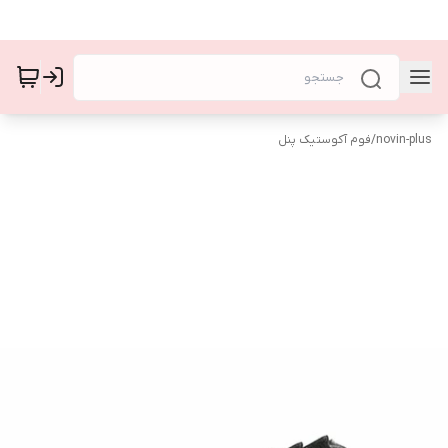
novin-plus
/
فوم آکوستیک پنل