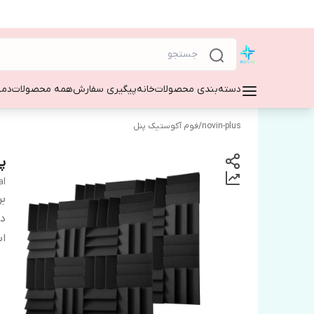
دسته‌بندی محصولات
خانه
پیگیری سفارش
همه محصولات
دمپ
novin-plus
/
فوم آکوستیک پنل
پن
al
بر
دس
اب