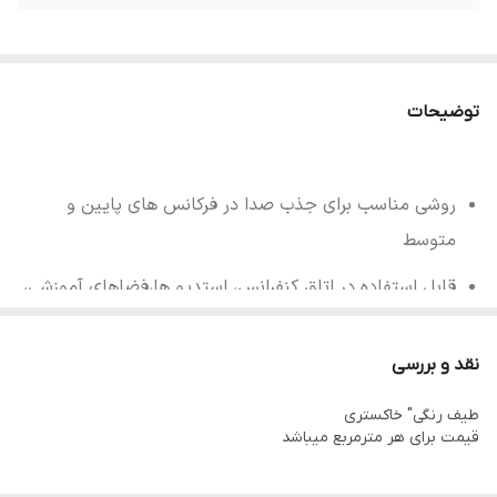
توضیحات
روشی مناسب برای جذب صدا در فرکانس های پایین و
متوسط
قابل استفاده در اتاق کنفرانس، استدیو ها،فضاهای آموزشی،
رفع انعکاس صدا
نقد و بررسی
نصب راحت
طیف رنگی" خاکستری
ترکیب با دیگر آکوستیک پنل ها
قیمت برای هر مترمربع میباشد
ساخته شده از فوم پلی یورتان