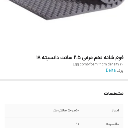
فوم شانه تخم مرغی ۲.۵ سانت دانسیته ۱۸
Egg comb foam 3 cm density 20
برند:
Delta
مشخصات
ابعاد
۵۰در۵۰ سانتی‌متر
دانسیته
۲۰