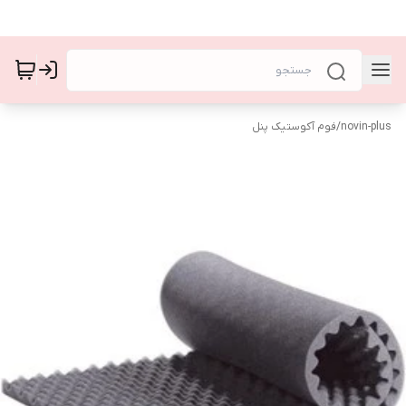
novin-plus
/
فوم آکوستیک پنل