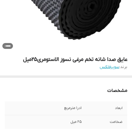
عایق صدا شانه تخم مرغی نسوز الاستومری۲۵میل
برند:
سوپرفلكس
مشخصات
ابعاد
۱در۱ مترمربع
ضخامت
۲۵ میل