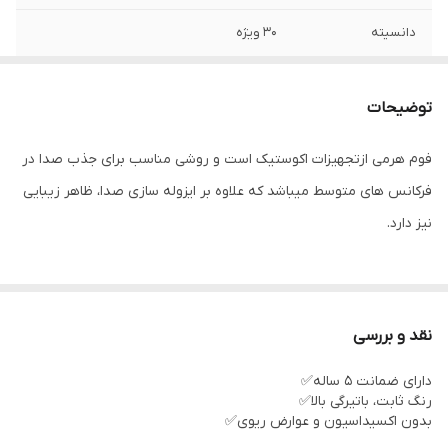
دانسیته
۳۰ ویژه
ضمانت
۵سال✅
توضیحات
فوم هرمی ازتجهیزات اکوستیک است و روشی مناسب برای جذب صدا در
فرکانس های متوسط میباشد که علاوه بر ایزوله سازی صدا، ظاهر زیبایی
نیز دارد.
کاهش و کنترل صدای های بیس تولید شده توسط اسپیکر و هر منیع
تولید صدا
نقد و بررسی
قابل استفاده در اتاق کنفرانس، استدیو ها، سالن های
دارای ضمانت 5 ساله✅
کنفرانس،فضاهای آموزشی، کلاس های آموزش از راه دور، اتاق خواب،
رنگ ثابت، باتیرگی بالا✅
دیوار مشترک، سایلنت‌باکس ودستگاه های تولید صدا
بدون اکسیداسیون و عوارض ریوی✅
جذب و شکست عالی صدا