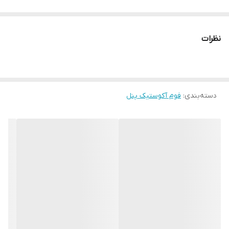
نصب راحت
ترکیب با دیگر اکوستیک پنل ها
نظرات
بدون پوسیدگی و زردی درطولانی مدت✅
عدم ایجاد ریزگرد و آسیب ریوری✅
دسته‌بندی
:
فوم آکوستیک پنل