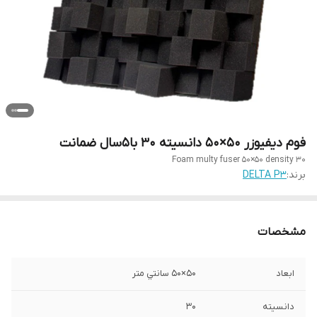
فوم دیفیوزر 50×50 دانسیته 30 با۵سال ضمانت
Foam multy fuser 50×50 density 30
برند:
DELTA P3
مشخصات
ابعاد
50×50 سانتي متر
دانسيته
30