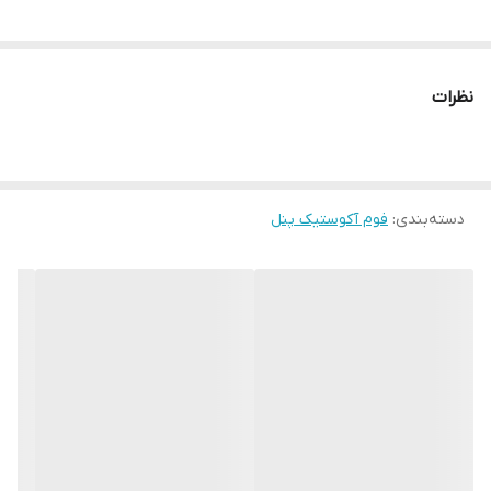
عایقی مناسب برای انعکاس صدا در فرکانس های متوسط
کاهش و کنترل صدای های بیسِ تولید شده توسط اسپیکر و هر منبع
نظرات
تولید صدا
قابل استفاده در اتاق کنفرانس، استدیو ها، سالن های
کنفرانس،فضاهای آموزشی، کلاس های آموزش از راه دور، اتاق خواب،
مراکز مشاوره،کتابخانه‌ها
دسته‌بندی
:
فوم آکوستیک پنل
افزایش کیفیت صدا
جذب و شکست عالی صدا
ترکیب با دیگر آکوستیک پنل ها
ساخته شده از فوم پلی یورتان
قیمت مناسب و مقرون
ظاهر و نما زیبا
عدم داشتن عوارض جانبی برای سلامتی انسان
از دسته عایق‌های پخش کننده صدا