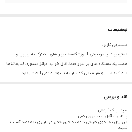
توضیحات
بيشترين كاربرد :
استودیو های موسیقی، آموزشگاه‌ها، دیوار های مشترک به بیرون و
همسایه، دستگاه های پر سرو صدا، اتاق خواب، مراکز مشاوره، کتابخانه‌ها،
اتاق کنفرانس و هر مکانی که نیاز به سکوت و کمی آرامش دارد.
اگرچه که علاوه بر موارد ذکر شده ، مکان‌های دیگر را هم میتوان
آکوستیک کرد.
نقد و بررسی
دیفیوزر از مکعب های بلند و کوتاهی که به صورت یک الگوی استاندار کنار
طیف رنگ " زغالی
هم قرار گرفته‌اند، تشکیل شده است.
پرتابل و قابل نصب روی کفی
این پنل به نحوی طراحی شده که حین حمل در باربری تا مقصد آسیب
نبیند
سایر ویژگی ها :