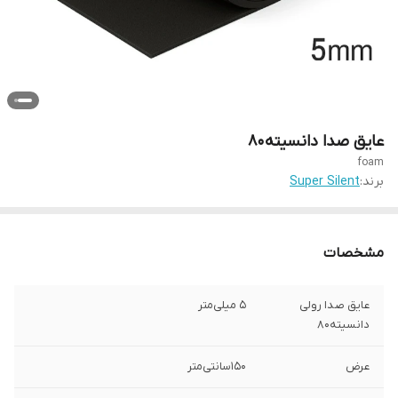
عایق صدا دانسیته۸۰
foam
برند:
Super Silent
مشخصات
عایق صدا رولی
۵ میلی‌متر
دانسیته۸۰
عرض
۱۵۰سانتی‌متر