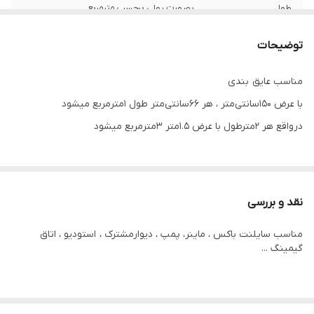
طول
بصورت رولی برحسب مترمربع
توضیحات
مناسب عایق بندی
با عرض ۱۵۰سانتی‌متر ، هر ۶۶سانتی‌متر طول ۱مترمربع میشود
درواقع هر ۲مترطول با عرض ۱.۵متر ۳مترمربع میشود
نقد و بررسی
مناسب سایلنت باکس ، ماینر، پمپ ، دیوارمشترک ، استودیو ، اتاق
گیمینگ ...