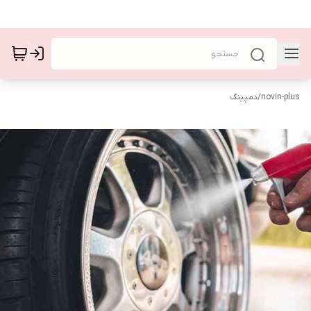
novin-plus
/
دمپینگ