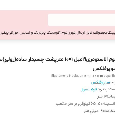
ینگ
محصولات قابل ارسال فوری
فوم آکوستیک پنل
رنگ و اسانس خوراکی
پیگیری
فوم الاستومری19میل 1×10 مترپشت چسبدار ساده(رو
وپرفلکس
Elastomeric insulation 19 mm 1 x 10 m super-fl
ند:
سوپرفلكس
ته‌بندی
:
فوم نسوز
عاد
:
1×1 متر
نسيته
:
50_65 کیلوگرم بر متر مکعب
خامت
:
19 ميلي متر