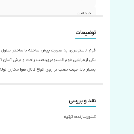
ضخامت
ضريب انتقال حرارت
توضیحات
محدوده دمايي
فوم الاستومری ، به صورت پیش ساخته با ساختار سلول بس
كشور سازنده
یکی از مزایایی فوم الاستومری نصب راحت و برش آسان آ
بسیار بالا، جهت نصب بر روی انواع کانال هوا مخازن لو
های نیروی انسانی هم کمتر می شود.در برابر آتش سوز
عایق الاستومریک در برابر آتش سوزی شعله ور نمی شود و گازهای CFC ,HCFC تولید نمی کند این موضوع باعث شده به لایه اوزن آسیب نرسان
نقد و بررسی
کشورسازنده: ترکیه
بیشترین کاربرد فوم الاستومری می توان در استودیو های 