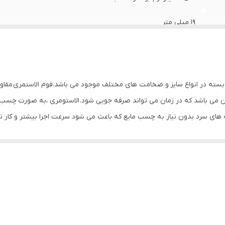
19 ميلي متر
0.032 ضریب انتقال حرارت در دمای 0 درجه
40- تا 150+ درجه سانتی گراد
ته در انواع سایز و ضخامت های مختلف موجود می باشد.فوم الاستمری مقاومت ب
تركيه
ن می باشد که در زمان می تواند صرفه جویی شود. الاستومری ،به صورت چسب‌د
له های سرد بدون نیاز به چسب مایع که باعث می شود سرعت اجرا بیشتر و کار ت
ی و آلودگی صوتی بسیار مناسب می باشد
د و حافظ محیط زیست باشد.
ضبط، کارگاه های صنعتی که صدا زیادی دارند، موتورخانه‌ها، زیر پنل های آکو