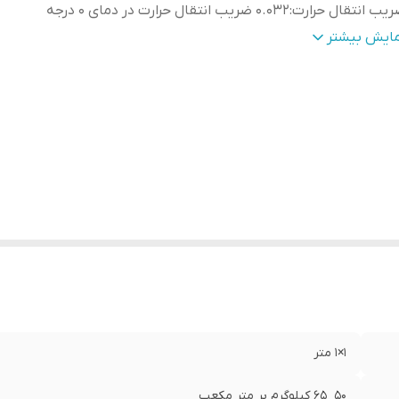
يب انتقال حرارت
:
0.032 ضریب انتقال حرارت در دمای 0 درجه
حدوده دمايي
:
40- تا 150+ درجه سانتی گراد
مایش بیشتر
ور سازنده
:
تركيه
1×1 متر
50_65 کیلوگرم بر متر مکعب