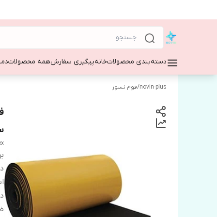
دسته‌بندی محصولات
خانه
پیگیری سفارش
همه محصولات
دمپ
novin-plus
/
فوم نسوز
س
ex
بر
دس
اب
دا
ض