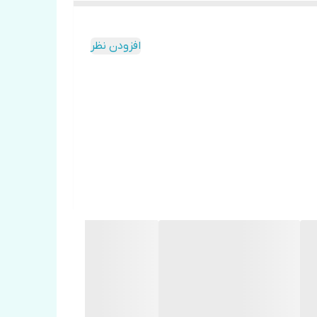
عایق الاستومری قابلیت روکش آلومینیومی دارد که این قابلیت باعث می شود در مقابل نوسانات دمایی انبساط و انقباض ناشی از دمای محیط مقاومتی در برابر حداکثر 200 درجه سانتیگراد
افزودن نظر