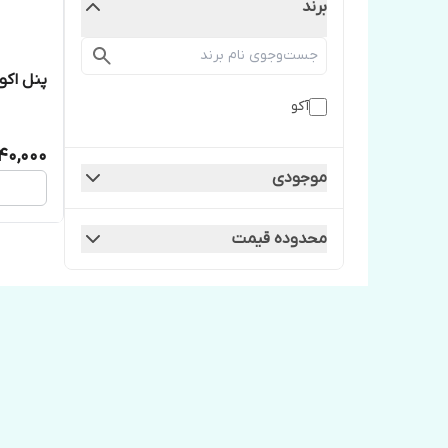
برند
پنل اک
آکو
140,000
موجودی
محدوده قیمت