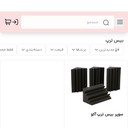
بیس ترپ
جدیدترین
برندها
قیمت
دسته‌بندی
فقط محص
سوپر بیس ترپ آکو