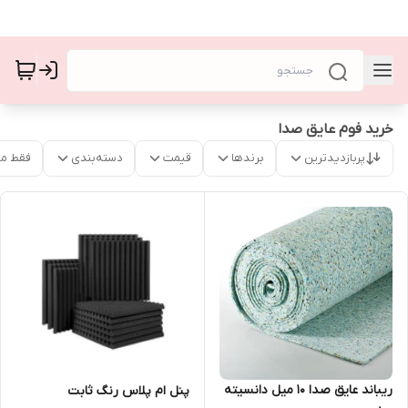
خرید فوم عایق صدا
پربازدیدترین
برندها
قیمت
دسته‌بندی
فقط م
ریباند عایق صدا ۱۰ میل دانسیته
پنل ام پلاس رنگ ثابت