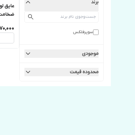
برند
ضخامت ۹ میل سوپر ف
170,000
سوپرفلكس
موجودی
محدوده قیمت