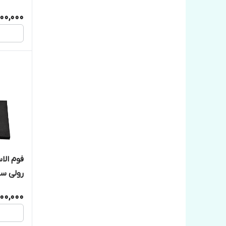
00,000
رولی س
000,000