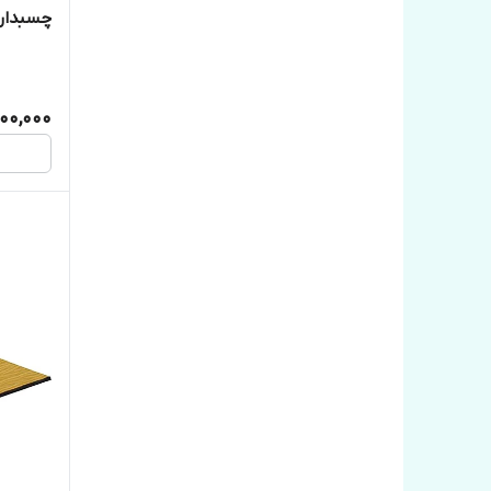
میکرون
800,000