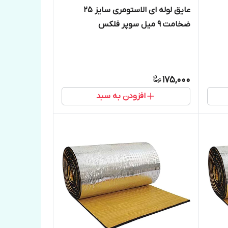
عایق لوله ای الاستومری سایز ۲۵
ضخامت ۹ میل سوپر فلکس
175,000
افزودن به سبد