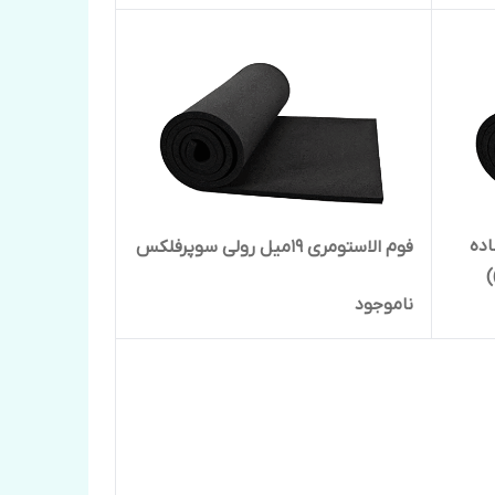
1×14متر ساده
فوم الاستومری 19میل رولی سوپرفلکس
)
ناموجود