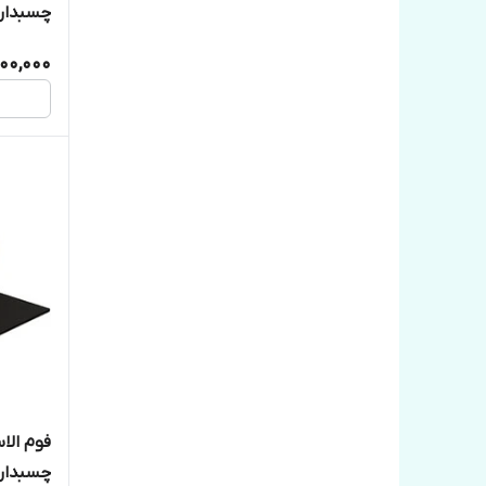
چسبدار
00,000
چسبدار