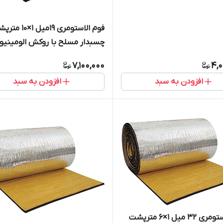
فوم الاستومری 19میل 1×0
میکرون
7,100,000
4,0
افزودن به سبد
افزودن به سبد
فوم الاستومری 32 میل 1×6 مترپشت