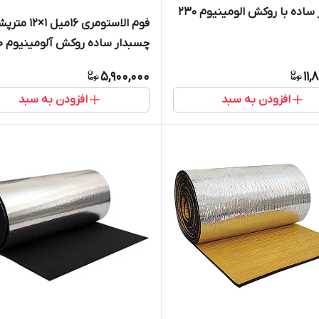
چسبدار ساده با روکش الومینیوم 230
فوم الاستومری 16میل 1×
چسبدار
میکرون
5,900,000
11,
افزودن به سبد
افزودن به سبد