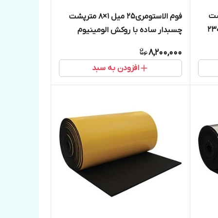
12 مترپشت
فوم الاستومری25 میل 1×8 مترپشت
 ساده روکش آلومینیوم 230
چسبدار ساده با روکش الومینیوم
۲۳۰میکرون
8,200,000
افزودن به سبد