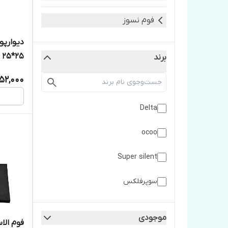
فوم نسوز
دیوارپ
25*25 سانتی متر
برند
152,000
Delta
ocoo
Super silent
سوپرفلكس
موجودی