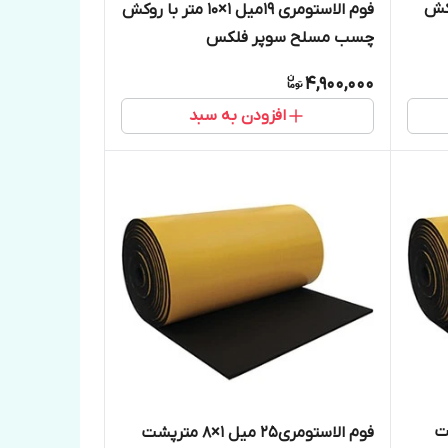
1مترباروکش
فوم الاستومری 19میل 1×10 متر با روکش
چسب مسلح سوپر فلکس
4,900,000
افزودن به سبد
مترپشت
فوم الاستومری25 میل 1×8 مترپشت