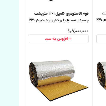
1 مترپشت
فوم الاستومری 16میل 1×12 مترپشت
چسبدار مسلح با روکش الومینیوم 230
چسبدار مسلح با روکش الومینیوم 230
میکرون
7,000,000
افزودن به سبد