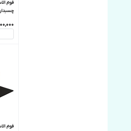
چسبدار 
1۷۰میکرون
900,000