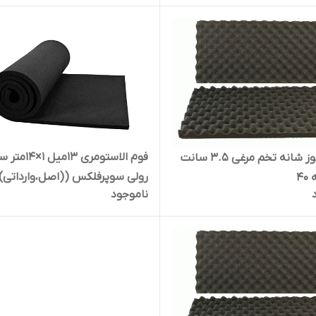
فوم الاستومری 13میل 
فوم نسوز شانه تخم مرغی 3.5 سانت
رولی سوپرفلکس ((اصل،وارداتی)
4
ناموجود