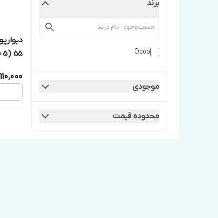
برند
دیوارپو
Ocoo
55 (MD55) 5سانتیمتر
110,000
موجودی
محدوده قیمت