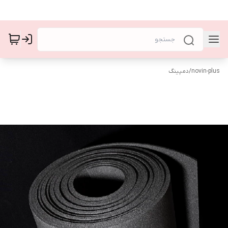
novin-plus
/
دمپینگ