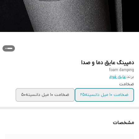
دمپینگ عایق دما و صدا
foam damping
برند:
عایق فوم
ضخامت
ضخامت ۱۰ میل دانسیته۲۵
ضخامت ۱۰ میل دانسیته۵۰
مشخصات