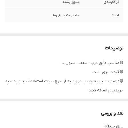
تراکم‌بندی
سلول‌بسته
ابعاد
۵۰ در ۵۰ سانتی‌متر
توضیحات
🔴مناسب عایق درب ، سقف ، ستون ...
🟢قیمت بروز است
🟢درصورت نیاز به چسب می‌تونید از سرچ سایت استفاده کنید و به سبد
خریدتون اضافه کنید
چسب یک لیتری مایع با کیفیت چسبندگی بالا و پاک‌شدن آسان مناسب
خودرو است
نقد و بررسی
🟣ارسال فوری به شهرهای : تهران ، کرج ، قم ، ساوه
عایق صدا✅