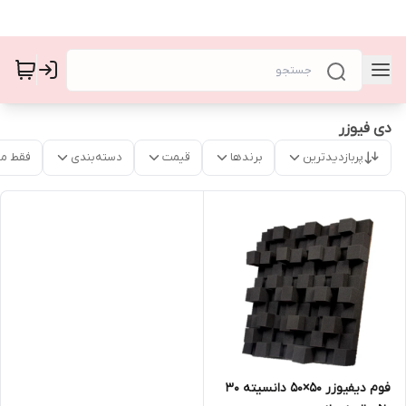
دی فیوزر
پربازدیدترین
برندها
قیمت
دسته‌بندی
فقط م
فوم دیفیوزر 50×50 دانسیته 30