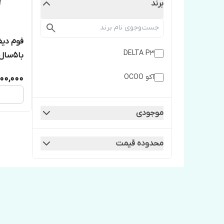
برند
DELTA P3
با۵سال ضمانت
آکو OCOO
00,000
موجودی
محدوده قیمت