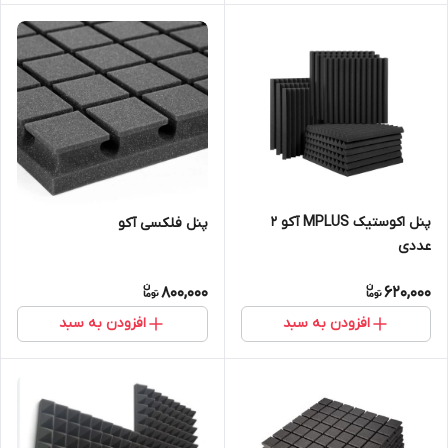
پنل اکوستیک MPLUS آکو 2
پنل فلکسی آکو
عددی
800,000
620,000
افزودن به سبد
افزودن به سبد