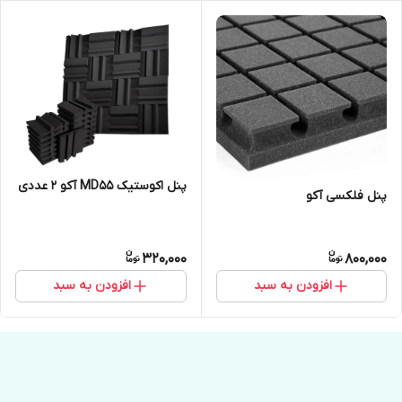
پنل اکوستیک MD55 آکو ۲ عددی
پنل فلکسی آکو
320,000
800,000
افزودن به سبد
افزودن به سبد