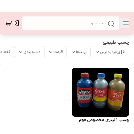
چسب طبیعی
پربازدیدترین
برندها
قیمت
دسته‌بندی
فقط م
چسب ۱ لیتری مخصوص فوم