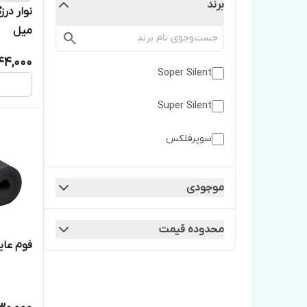
برند
میل
44,000
Soper Silent
Super Silent
سوپرفلكس
موجودی
محدوده قیمت
فوم عای