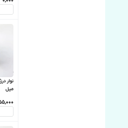
30,000
میل
55,000