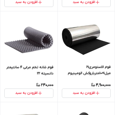
افزودن به سبد
افزودن به سبد
فوم الاستومری19
فوم شانه تخم مرغی 4 سانتیمتر
میل1×10مترباروکش الومینیوم
دانسیته 22
1۷۰میکرون(رولی) سوپرفلکس
240,000
4,900,000
افزودن به سبد
افزودن به سبد