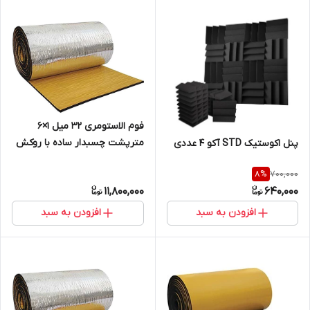
فوم الاستومری 32 میل 1×6
مترپشت چسبدار ساده با روکش
پنل اکوستیک STD آکو 4 عددی
الومینیوم 230 میکرون
700,000
8
%
11,800,000
640,000
افزودن به سبد
افزودن به سبد