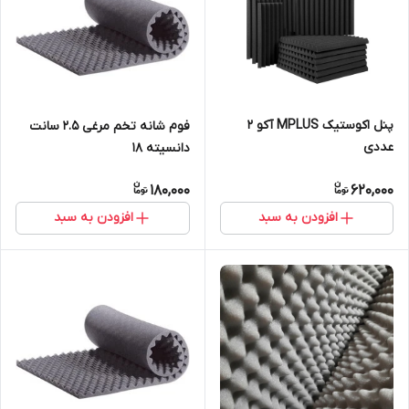
پنل اکوستیک MPLUS آکو 2
فوم شانه تخم مرغی ۲.۵ سانت
عددی
دانسیته ۱۸
180,000
620,000
افزودن به سبد
افزودن به سبد