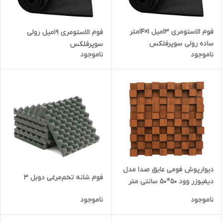
فوم الاستومری 13میل 1×14متر
فوم الاستومری 19میل رولی
ساده رولی سوپرفلکس
سوپرفلکس
ناموجود
ناموجود
((اصل،وارداتی))
دیوارپوش فومی عایق صدا مدل
فوم‌ شانه تخم‌مرغی دوبل ۳
دیفیوزر وود 50*50 سانتی متر
ناموجود
ناموجود