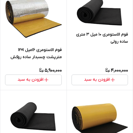
فوم الاستومری 10 میل ۳ متری
ساده رولی
فوم الاستومری 16میل 1×12
مترپشت چسبدار ساده روکش
آلومینیوم 230 میکرون
5,900,000
4,000,000
افزودن به سبد
افزودن به سبد