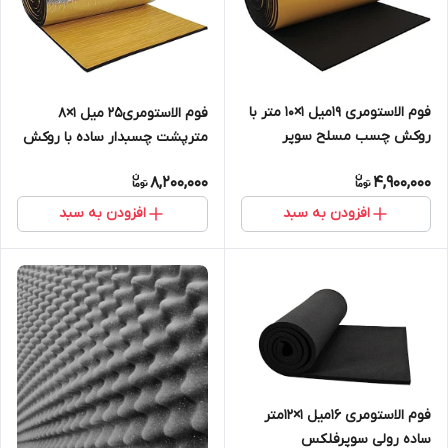
فوم الاستومری 19میل 1×10 متر با
فوم الاستومری25 میل 1×8
روکش چسب مسلح سوپر
مترپشت چسبدار ساده با روکش
فلکس
الومینیوم ۲۳۰میکرون
8,200,000
4,900,000
افزودن به سبد
افزودن به سبد
فوم الاستومری 16میل 1×12متر
ساده رولی سوپرفلکس