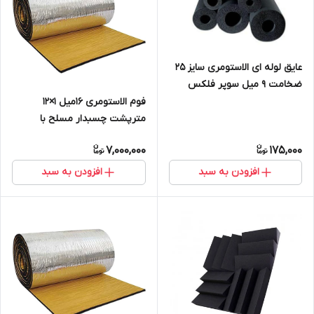
عایق لوله ای الاستومری سایز ۲۵
ضخامت ۹ میل سوپر فلکس
فوم الاستومری 16میل 1×12
مترپشت چسبدار مسلح با
روکش الومینیوم 230 میکرون
7,000,000
175,000
افزودن به سبد
افزودن به سبد