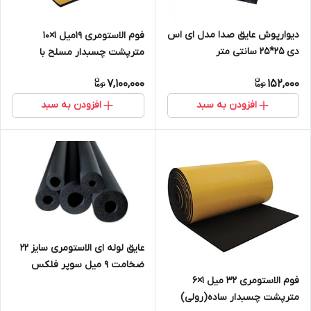
دیوارپوش عایق صدا مدل ای اس
فوم الاستومری 19میل 1×10
دی 25*25 سانتی متر
مترپشت چسبدار مسلح با
روکش الومینیوم 230 میکرون
7,100,000
152,000
افزودن به سبد
افزودن به سبد
عایق لوله ای الاستومری سایز ۲۲
ضخامت ۹ میل سوپر فلکس
فوم الاستومری 32 میل 1×6
مترپشت چسبدار ساده(رولی)