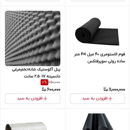
فوم الاستومری 40 میل 1×4 متر
ساده رولی سوپرفلکس
پنل آکوستیک شانه‌تخم‌مرغی
دانسیته ۱۷- ۲.۵ سانت
650,000
7
%
600,000
11,000,000
افزودن به سبد
افزودن به سبد