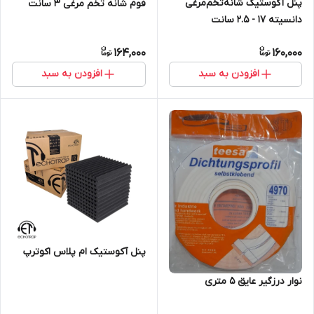
پنل آکوستیک شانه‌تخم‌مرغی
فوم شانه تخم مرغی ۳ سانت
دانسیته ۱۷ - ۲.۵ سانت
164,000
160,000
افزودن به سبد
افزودن به سبد
پنل آکوستیک ام‌ پلاس اکوترپ
نوار درزگیر عایق ۵ متری