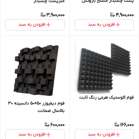
پشت چسبدار مسلح باروکش
مترپشت چسبدار
الومینیوم 1۷۰میکرون
ساده(رولی)ساخت سوپرفلکس
3,900,000
4,900,000
افزودن به سبد
افزودن به سبد
فوم اکوستیک هرمی رنگ ثابت
فوم دیفیوزر 50×50 دانسیته 30
با۵سال ضمانت
600,000
166,000
افزودن به سبد
افزودن به سبد