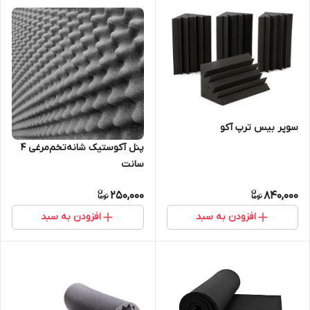
سوپر بیس ترپ آکو
پنل آکوستیک شانه‌تخم‌مرغی 4
سانت
250,000
840,000
افزودن به سبد
افزودن به سبد