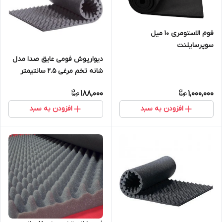
فوم الاستومری 10 میل
سوپرسایلنت
دیوارپوش فومی عایق صدا مدل
شانه تخم مرغی ۲.۵ سانتیمتر
188,000
1,000,000
افزودن به سبد
افزودن به سبد