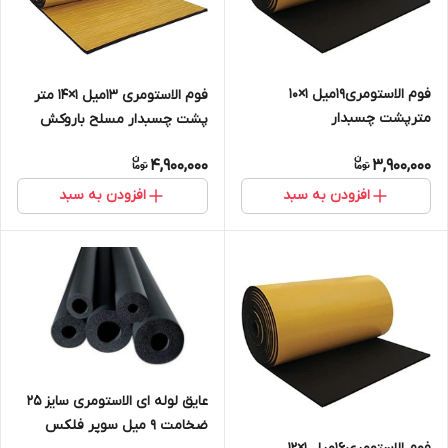
فوم الاستومری19میل 1×10
فوم الاستومری 13میل 1×14 متر
مترپشت چسبدار
پشت چسبدار مسلح باروکش
ساده(رولی)ساخت سوپرفلکس
الومینیوم 1۷۰میکرون
4,900,000
3,900,000
افزودن به سبد
افزودن به سبد
عایق لوله ای الاستومری سایز ۲۵
ضخامت ۹ میل سوپر فلکس