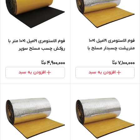
فوم الاستومری 19میل 1×10
فوم الاستومری 19میل 1×10 متر با
مترپشت چسبدار مسلح با
روکش چسب مسلح سوپر
روکش الومینیوم 230 میکرون
فلکس
4,900,000
7,100,000
افزودن به سبد
افزودن به سبد