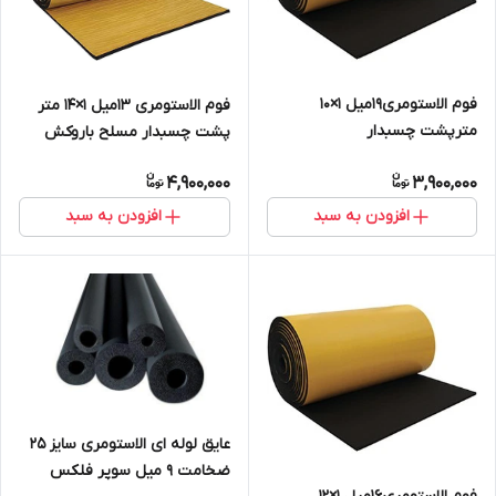
فوم الاستومری19میل 1×10
فوم الاستومری 13میل 1×14 متر
مترپشت چسبدار
پشت چسبدار مسلح باروکش
ساده(رولی)ساخت سوپرفلکس
الومینیوم 1۷۰میکرون
4,900,000
3,900,000
افزودن به سبد
افزودن به سبد
عایق لوله ای الاستومری سایز ۲۵
ضخامت ۹ میل سوپر فلکس