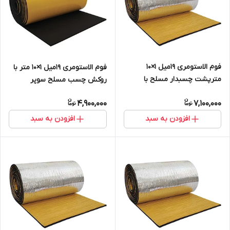
فوم الاستومری 19میل 1×10
فوم الاستومری 19میل 1×10 متر با
مترپشت چسبدار مسلح با
روکش چسب مسلح سوپر
روکش الومینیوم 230 میکرون
فلکس
4,900,000
7,100,000
افزودن به سبد
افزودن به سبد