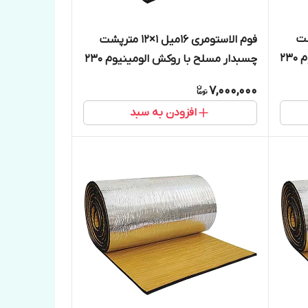
1 مترپشت
فوم الاستومری 16میل 1×12 مترپشت
چسبدار مسلح با روکش الومینیوم 230
چسبدار مسلح با روکش الومینیوم 230
میکرون
7,000,000
افزودن به سبد