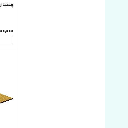
میکرون
800,000