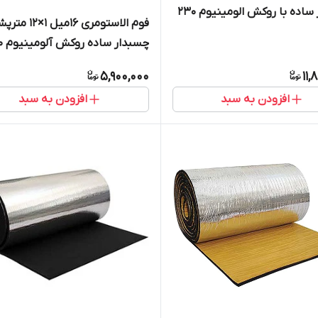
چسبدار ساده با روکش الومینیوم 230
فوم الاستومری 16میل 1×
چسبدار
میکرون
5,900,000
11,
افزودن به سبد
افزودن به سبد