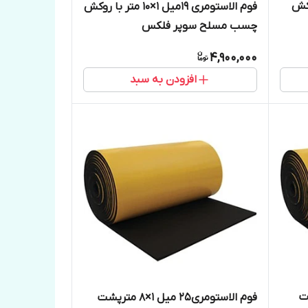
1مترباروکش
فوم الاستومری 19میل 1×10 متر با روکش
چسب مسلح سوپر فلکس
4,900,000
افزودن به سبد
مترپشت
فوم الاستومری25 میل 1×8 مترپشت