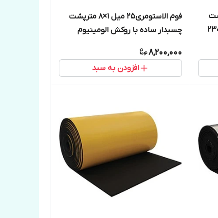
12 مترپشت
فوم الاستومری25 میل 1×8 مترپشت
 ساده روکش آلومینیوم 230
چسبدار ساده با روکش الومینیوم
۲۳۰میکرون
8,200,000
افزودن به سبد