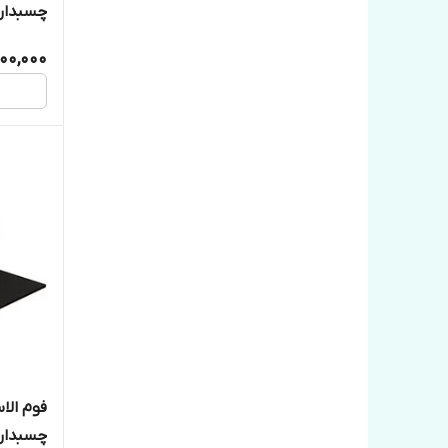
چسبدار
00,000
چسبدار