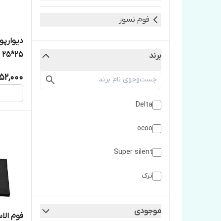
فوم نسوز
دیوارپ
25*25 سانتی متر
برند
152,000
Delta
ocoo
Super silent
ترک
سوپرفلكس
موجودی