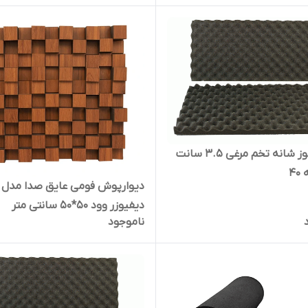
فوم نسوز شانه تخم مرغی 3.5 سانت
4
دیوارپوش فومی عایق صدا مدل
دیفیوزر وود 50*50 سانتی متر
ناموجود