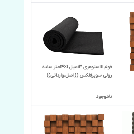
فوم الاستومری 13میل 1×14متر ساده
رولی سوپرفلکس ((اصل،وارداتی))
ناموجود