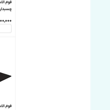
چسبدار 
1۷۰میکرون
900,000