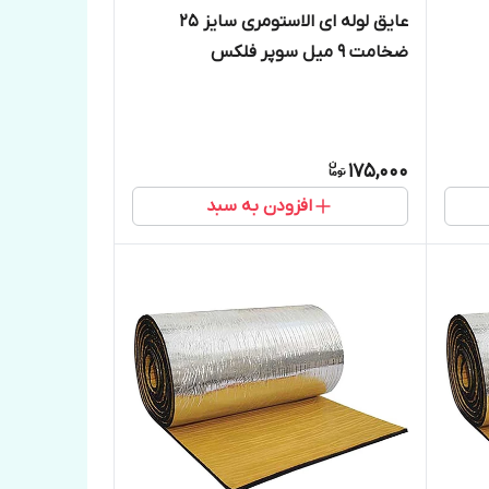
عایق لوله ای الاستومری سایز ۲۵
ضخامت ۹ میل سوپر فلکس
175,000
افزودن به سبد