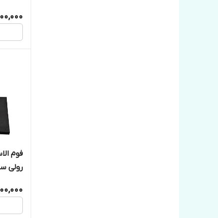
00,000
رولی س
000,000