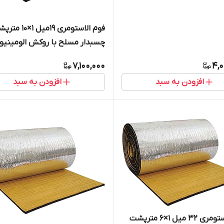
فوم الاستومری 19میل 1×0
میکرون
7,100,000
4,0
افزودن به سبد
افزودن به سبد
فوم الاستومری 32 میل 1×6 مترپشت