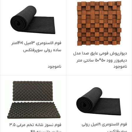
فوم الاستومری 13میل 1×14متر
ساده رولی سوپرفلکس
دیوارپوش فومی عایق صدا مدل
((اصل،وارداتی))
دیفیوزر وود 50*50 سانتی متر
ناموجود
ناموجود
فوم الاستومری 19میل رولی
فوم نسوز شانه تخم مرغی 3.5
سوپرفلکس