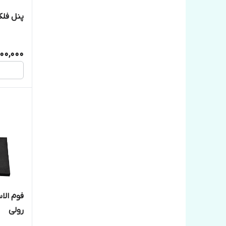
پنل فلکس
400,000
رولی