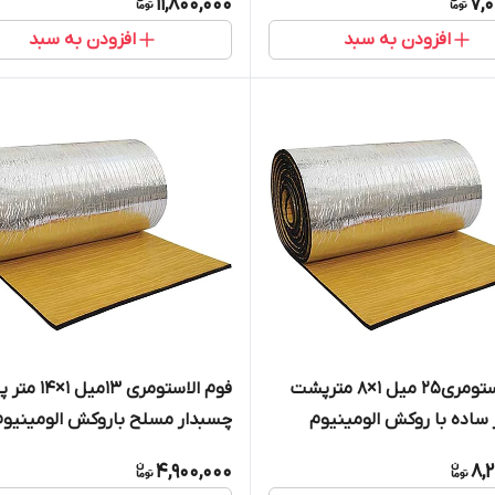
11,800,000
7,
افزودن به سبد
افزودن به سبد
فوم الاستومری25 میل 1×8 مترپشت
فوم الاستومری 13میل
ساده با روکش الومینیوم
چسبدار مسلح باروکش الومینیوم
1۷۰میکرون
4,900,000
8,