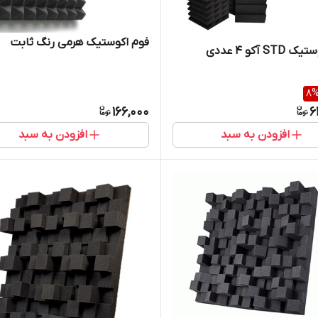
فوم اکوستیک هرمی رنگ ثابت
S آکو 4 عددی
8
166,000
6
افزودن به سبد
افزودن به سبد