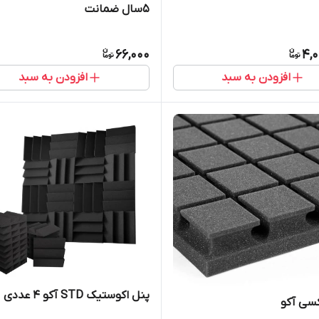
۵سال ضمانت
66,000
4,0
افزودن به سبد
افزودن به سبد
پنل اکوستیک STD آکو 4 عددی
سی آکو