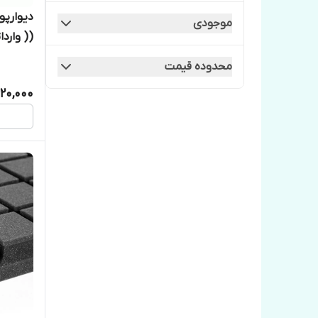
Super Silent
موجودی
(( واردا
آکو
محدوده قیمت
آکو OCOO
20,000
ترک
سوپرفلكس