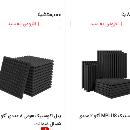
550,000
8
افزودن به سبد
افزودن به سبد
MP آکو 2 عددی
پنل اکوستیک هرمی ۸ عددی آک
۵سال ضمانت