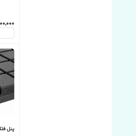
00,000
پنل فلک