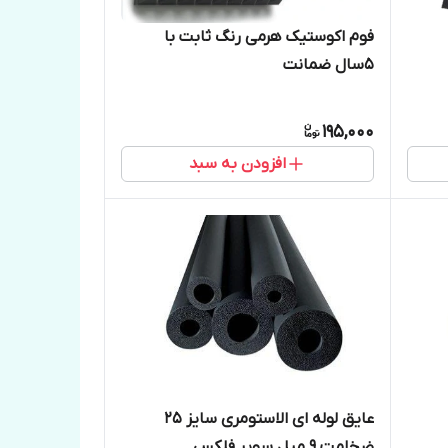
فوم اکوستیک هرمی رنگ ثابت با
۵سال ضمانت
195,000
افزودن به سبد
عایق لوله ای الاستومری سایز ۲۵
ضخامت ۹ میل سوپر فلکس