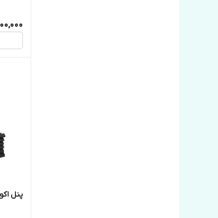
00,000
پنل اکوستیک LUS