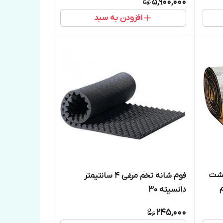
5,900,000
افزودن به سبد
 1×14 متر پشت
فوم شانه تخم مرغی ۴ سانتیمتر
دانسیته 3۰
245,000