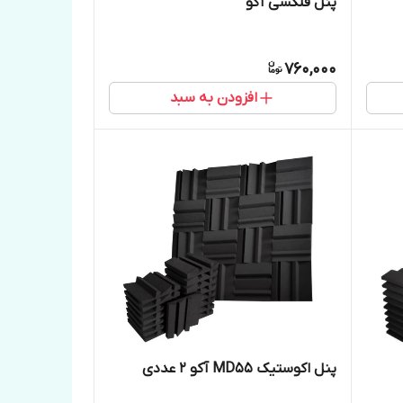
پنل فلکسی آکو
760,000
افزودن به سبد
پنل اکوستیک MD55 آکو ۲ عددی