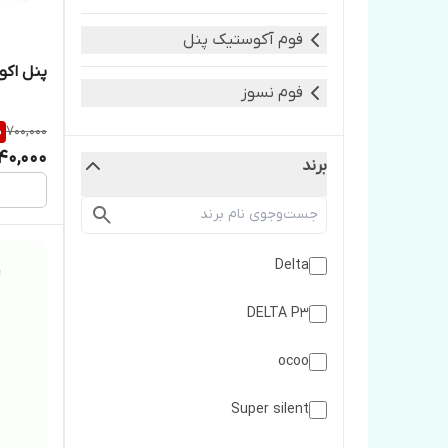
فوم آکوستیک پنل
پنل اکوستیک TD
فوم نسوز
%
700,000
40,000
برند
Delta
DELTA P3
ocoo
Super silent