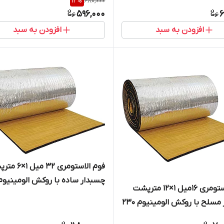
12
%
680,000
596,000
6
افزودن به سبد
افزودن به سبد
فوم الاستومری 32 م
فوم الاستومری 16میل 1×12 مترپشت
میکرون
چسبدار مسلح با روکش الومینیوم 230