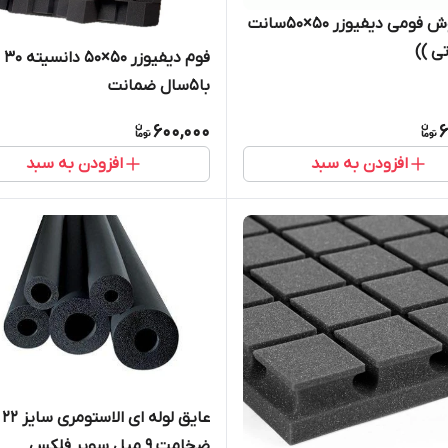
دیوارپوش فومی دیفیوزر 50×50سانت
تی ))
فوم دیفیوزر 50×50 دانسیته 30
با۵سال ضمانت
600,000
6
افزودن به سبد
افزودن به سبد
عایق لوله ای الاستومری سایز ۲۲
ضخامت ۹ میل سوپر فلکس