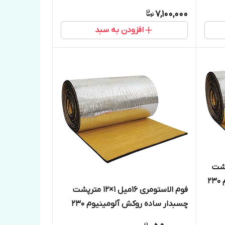
میکرون
7,100,000
افزودن به سبد
یل 1×6 مترپشت
چسبدار ساده با روکش الومینیوم 230
فوم الاستومری 16میل 1×12 مترپشت
چسبدار ساده روکش آلومینیوم 230
میکرون