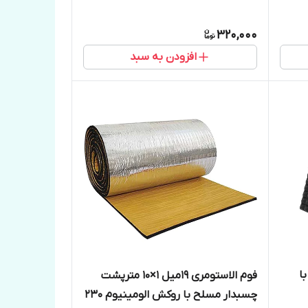
320,000
افزودن به سبد
و با
فوم الاستومری 19میل 1×10 مترپشت
چسبدار مسلح با روکش الومینیوم 230