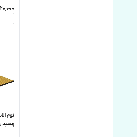
20,000
میکرون