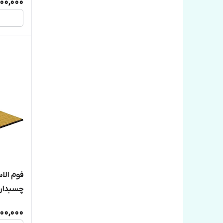
000,000
چسبدار 
۲۳۰میکرون
200,000